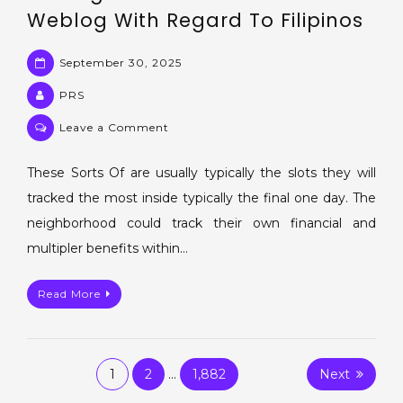
Weblog With Regard To Filipinos
September 30, 2025
PRS
on
Leave a Comment
Typically
The
These Sorts Of are usually typically the slots they will
Best
tracked the most inside typically the final one day. The
Guideline
neighborhood could track their own financial and
To
multipler benefits within…
End
Up
Read More
Being
Capable
To
Jili
Posts
1
2
…
1,882
Next
Slot