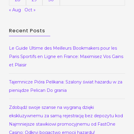
« Aug
Oct »
Recent Posts
Le Guide Ultime des Meilleurs Bookmakers pour les
Paris Sportifs en Ligne en France: Maximisez Vos Gains
et Plaisir
Tajemnicze Pióra Pelikana: Szalony świat hazardu w za
pieniądze Pelican Do grania
Zdobądź swoje szanse na wygraną dzięki
ekskluzywnemu za samą rejestrację bez depozytu kod
Najmniejsze stawkiowi promocyjnemu od FastOne
Casino: Odkryj bogactwo emocji hazardu!