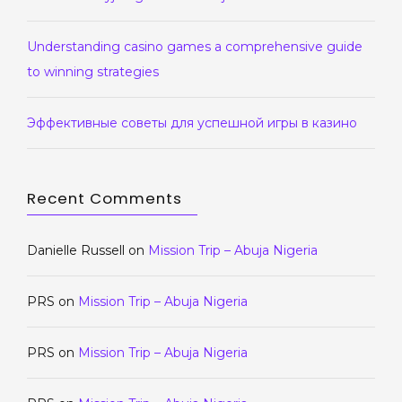
Understanding casino games a comprehensive guide
to winning strategies
Эффективные советы для успешной игры в казино
Recent Comments
Danielle Russell
on
Mission Trip – Abuja Nigeria
PRS
on
Mission Trip – Abuja Nigeria
PRS
on
Mission Trip – Abuja Nigeria