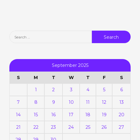
Strategies
pagination
Best
Slot
Machine
Weblog
Search
With
for:
Regard
To
Filipinos
September 2025
S
M
T
W
T
F
S
1
2
3
4
5
6
7
8
9
10
11
12
13
14
15
16
17
18
19
20
21
22
23
24
25
26
27
28
29
30