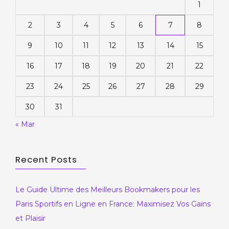
1
2
3
4
5
6
7
8
9
10
11
12
13
14
15
16
17
18
19
20
21
22
23
24
25
26
27
28
29
30
31
« Mar
Recent Posts
Le Guide Ultime des Meilleurs Bookmakers pour les
Paris Sportifs en Ligne en France: Maximisez Vos Gains
et Plaisir