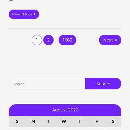
Read More
Posts
1
2
…
1,183
Next
pagination
Search
for:
August 2026
S
M
T
W
T
F
S