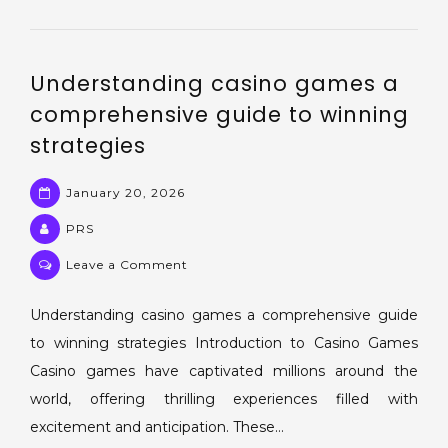
samą
rejestrację
bez
Understanding casino games a
depozytu
kod
comprehensive guide to winning
Najmniejsze
strategies
stawkiowi
promocyjnemu
January 20, 2026
od
FastOne
PRS
Casino:
on
Leave a Comment
Odkryj
Understanding
bogactwo
casino
Understanding casino games a comprehensive guide
emocji
games
to winning strategies Introduction to Casino Games
hazardu!
a
Casino games have captivated millions around the
comprehensive
world, offering thrilling experiences filled with
guide
excitement and anticipation. These…
to