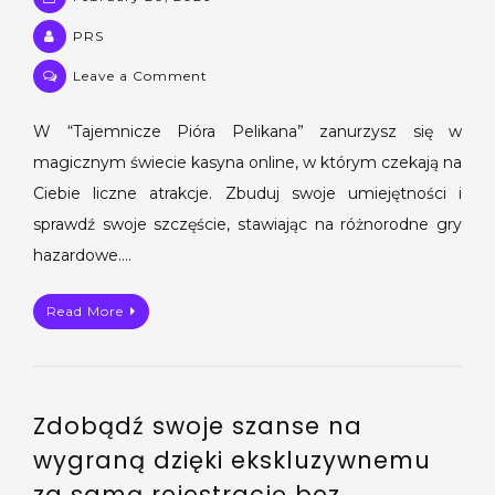
Gains
et
PRS
Plaisir
on
Leave a Comment
Tajemnicze
Pióra
W “Tajemnicze Pióra Pelikana” zanurzysz się w
Pelikana:
magicznym świecie kasyna online, w którym czekają na
Szalony
Ciebie liczne atrakcje. Zbuduj swoje umiejętności i
świat
sprawdź swoje szczęście, stawiając na różnorodne gry
hazardu
hazardowe.…
w
za
pieniądze
Read More
Pelican
Do
grania
Zdobądź swoje szanse na
wygraną dzięki ekskluzywnemu
za samą rejestrację bez