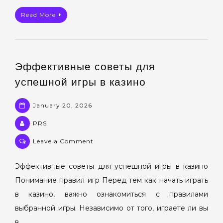
winning
strategies
Read More
Эффективные советы для
успешной игры в казино
January 20, 2026
PRS
on
Leave a Comment
Эффективные
советы
Эффективные советы для успешной игры в казино
для
Понимание правил игр Перед тем как начать играть
успешной
в казино, важно ознакомиться с правилами
игры
выбранной игры. Независимо от того, играете ли вы
в
в…
казино