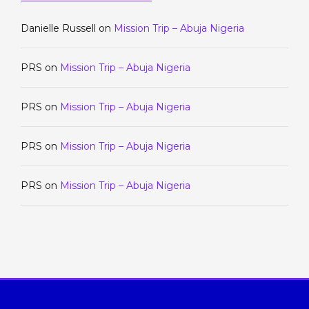
Danielle Russell
on
Mission Trip – Abuja Nigeria
PRS
on
Mission Trip – Abuja Nigeria
PRS
on
Mission Trip – Abuja Nigeria
PRS
on
Mission Trip – Abuja Nigeria
PRS
on
Mission Trip – Abuja Nigeria