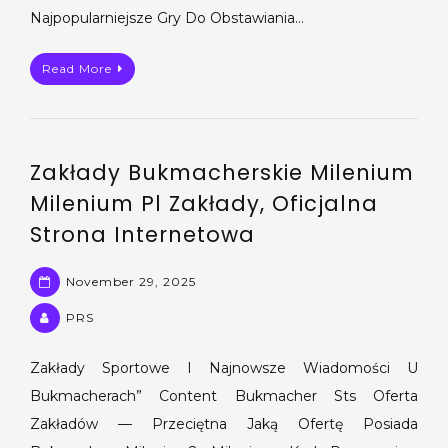
Najpopularniejsze Gry Do Obstawiania…
Read More
Zakłady Bukmacherskie Milenium
Milenium Pl Zakłady, Oficjalna
Strona Internetowa
November 29, 2025
PRS
Zakłady Sportowe I Najnowsze Wiadomości U
Bukmacherach” Content Bukmacher Sts Oferta
Zakładów — Przeciętna Jaką Ofertę Posiada