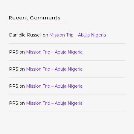
Recent Comments
Danielle Russell
on
Mission Trip – Abuja Nigeria
PRS
on
Mission Trip – Abuja Nigeria
PRS
on
Mission Trip – Abuja Nigeria
PRS
on
Mission Trip – Abuja Nigeria
PRS
on
Mission Trip – Abuja Nigeria