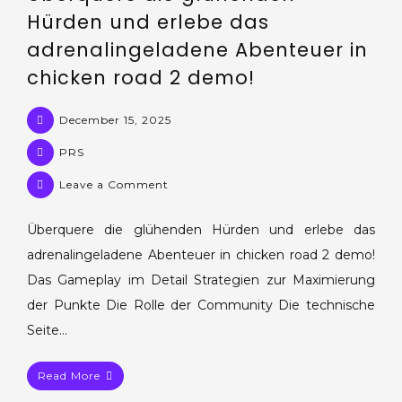
1win
Hürden und erlebe das
casino
adrenalingeladene Abenteuer in
chile
chicken road 2 demo!
y
sus
innu
December 15, 2025
PRS
on
Leave a Comment
Überquere
die
Überquere die glühenden Hürden und erlebe das
glühenden
adrenalingeladene Abenteuer in chicken road 2 demo!
Hürden
Das Gameplay im Detail Strategien zur Maximierung
und
der Punkte Die Rolle der Community Die technische
erlebe
Seite…
das
adrenalingeladene
Abenteuer
Read More
in