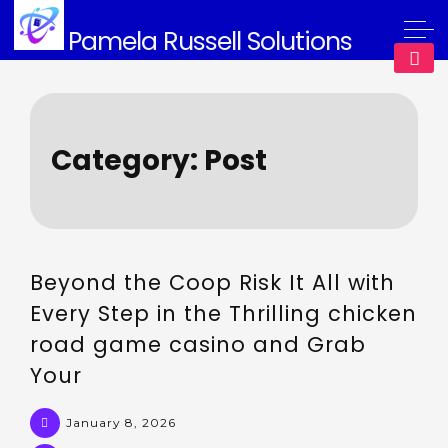
Skip
Pamela Russell Solutions
to
content
Category:
Post
Beyond the Coop Risk It All with
Every Step in the Thrilling chicken
road game casino and Grab
Your
January 8, 2026