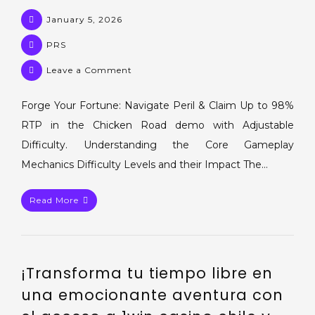
and
Grab
January 5, 2026
Your
PRS
on
Leave a Comment
Forge
Your
Forge Your Fortune: Navigate Peril & Claim Up to 98%
Fortune
RTP in the Chicken Road demo with Adjustable
Navigate
Difficulty. Understanding the Core Gameplay
Peril
Mechanics Difficulty Levels and their Impact The…
&
Claim
Read More
Up
to
98%
RTP
¡Transforma tu tiempo libre en
in
the
una emocionante aventura con
Chicken