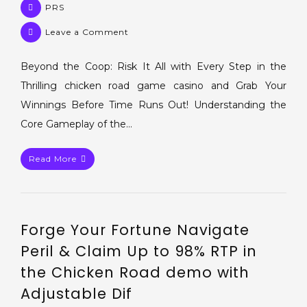
PRS
on
Leave a Comment
Beyond
the
Beyond the Coop: Risk It All with Every Step in the
Coop
Thrilling chicken road game casino and Grab Your
Risk
Winnings Before Time Runs Out! Understanding the
It
Core Gameplay of the…
All
with
Read More
Every
Step
in
the
Forge Your Fortune Navigate
Thrilling
chicken
Peril & Claim Up to 98% RTP in
road
the Chicken Road demo with
game
Adjustable Dif
casino