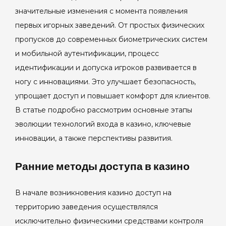
значительные изменения с момента появления
первых игорных заведений. От простых физических
пропусков до современных биометрических систем
и мобильной аутентификации, процесс
идентификации и допуска игроков развивается в
ногу с инновациями. Это улучшает безопасность,
упрощает доступ и повышает комфорт для клиентов.
В статье подробно рассмотрим основные этапы
эволюции технологий входа в казино, ключевые
инновации, а также перспективы развития.
Ранние методы доступа в казино
В начале возникновения казино доступ на
территорию заведения осуществлялся
исключительно физическими средствами контроля