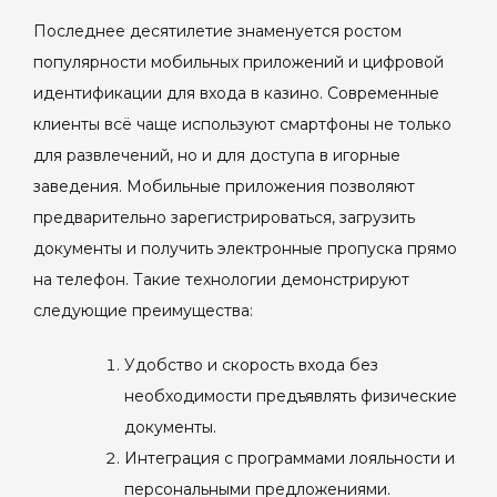
Последнее десятилетие знаменуется ростом
популярности мобильных приложений и цифровой
идентификации для входа в казино. Современные
клиенты всё чаще используют смартфоны не только
для развлечений, но и для доступа в игорные
заведения. Мобильные приложения позволяют
предварительно зарегистрироваться, загрузить
документы и получить электронные пропуска прямо
на телефон. Такие технологии демонстрируют
следующие преимущества:
Удобство и скорость входа без
необходимости предъявлять физические
документы.
Интеграция с программами лояльности и
персональными предложениями.