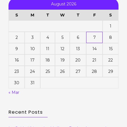
August 2026
S
M
T
W
T
F
S
1
2
3
4
5
6
7
8
9
10
11
12
13
14
15
16
17
18
19
20
21
22
23
24
25
26
27
28
29
30
31
« Mar
Recent Posts