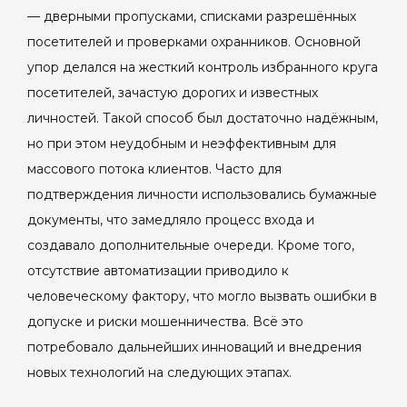
— дверными пропусками, списками разрешённых
посетителей и проверками охранников. Основной
упор делался на жесткий контроль избранного круга
посетителей, зачастую дорогих и известных
личностей. Такой способ был достаточно надёжным,
но при этом неудобным и неэффективным для
массового потока клиентов. Часто для
подтверждения личности использовались бумажные
документы, что замедляло процесс входа и
создавало дополнительные очереди. Кроме того,
отсутствие автоматизации приводило к
человеческому фактору, что могло вызвать ошибки в
допуске и риски мошенничества. Всё это
потребовало дальнейших инноваций и внедрения
новых технологий на следующих этапах.