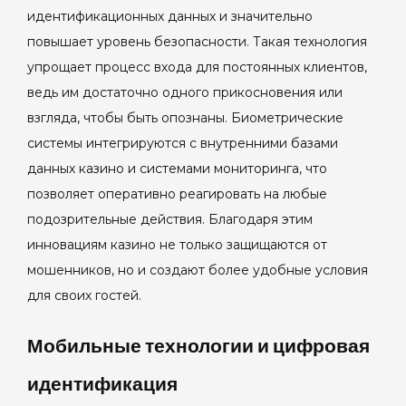
идентификационных данных и значительно
повышает уровень безопасности. Такая технология
упрощает процесс входа для постоянных клиентов,
ведь им достаточно одного прикосновения или
взгляда, чтобы быть опознаны. Биометрические
системы интегрируются с внутренними базами
данных казино и системами мониторинга, что
позволяет оперативно реагировать на любые
подозрительные действия. Благодаря этим
инновациям казино не только защищаются от
мошенников, но и создают более удобные условия
для своих гостей.
Мобильные технологии и цифровая
идентификация