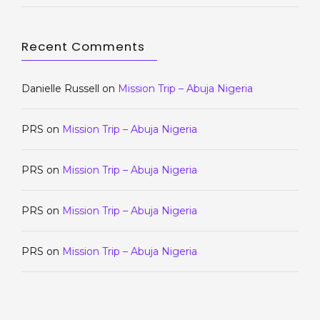
Recent Comments
Danielle Russell
on
Mission Trip – Abuja Nigeria
PRS
on
Mission Trip – Abuja Nigeria
PRS
on
Mission Trip – Abuja Nigeria
PRS
on
Mission Trip – Abuja Nigeria
PRS
on
Mission Trip – Abuja Nigeria