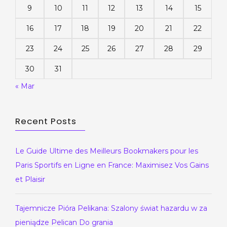
9
10
11
12
13
14
15
16
17
18
19
20
21
22
23
24
25
26
27
28
29
30
31
« Mar
Recent Posts
Le Guide Ultime des Meilleurs Bookmakers pour les
Paris Sportifs en Ligne en France: Maximisez Vos Gains
et Plaisir
Tajemnicze Pióra Pelikana: Szalony świat hazardu w za
pieniądze Pelican Do grania