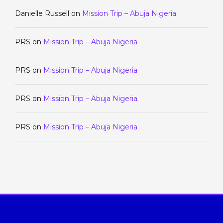
Danielle Russell
on
Mission Trip – Abuja Nigeria
PRS
on
Mission Trip – Abuja Nigeria
PRS
on
Mission Trip – Abuja Nigeria
PRS
on
Mission Trip – Abuja Nigeria
PRS
on
Mission Trip – Abuja Nigeria