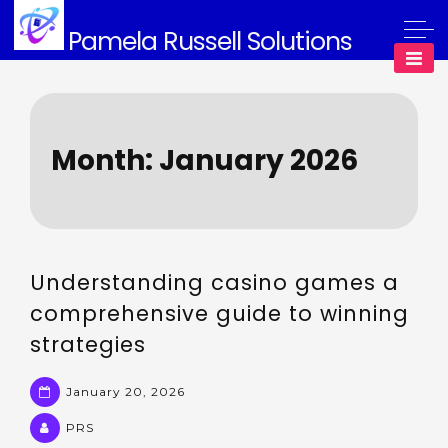
Skip
Pamela Russell Solutions
to
content
Month:
January 2026
Understanding casino games a
comprehensive guide to winning
strategies
January 20, 2026
PRS