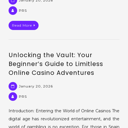
January 20, 2026
PRS
Read More
Unlocking the Vault: Your
Beginner’s Guide to Limitless
Online Casino Adventures
January 20, 2026
PRS
Introduction: Entering the World of Online Casinos The
digital age has revolutionized entertainment, and the
world of gambling is no exception. For those in Spain