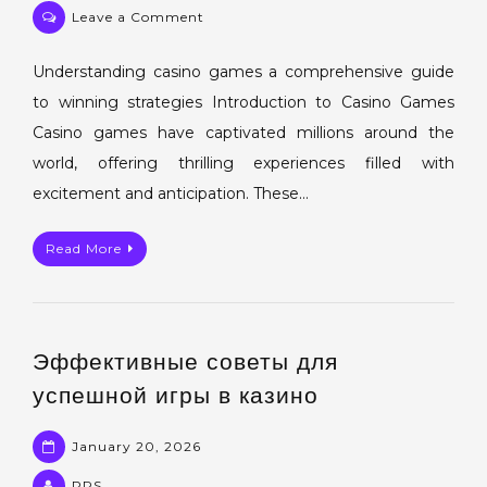
on
Leave a Comment
Understanding
casino
Understanding casino games a comprehensive guide
games
to winning strategies Introduction to Casino Games
a
Casino games have captivated millions around the
comprehensive
world, offering thrilling experiences filled with
guide
excitement and anticipation. These…
to
winning
strategies
Read More
Эффективные советы для
успешной игры в казино
January 20, 2026
PRS