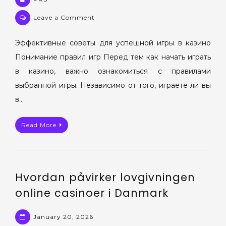
on
Leave a Comment
Эффективные
советы
Эффективные советы для успешной игры в казино
для
Понимание правил игр Перед тем как начать играть
успешной
в казино, важно ознакомиться с правилами
игры
выбранной игры. Независимо от того, играете ли вы
в
в…
казино
Read More
Hvordan påvirker lovgivningen
online casinoer i Danmark
January 20, 2026