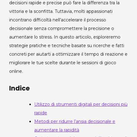
tue
decisioni rapide e precise può fare la differenza tra la
decisioni
vittoria e la sconfitta. Tuttavia, molti appassionati
e
incontrano difficoltà nell’accelerare il processo
ottimizzare
decisionale senza compromettere la precisione o
il
aumentare lo stress. In questo articolo, esploreremo
tempo
di
strategie pratiche e tecniche basate su ricerche e fatti
gioco
concreti per aiutarti a ottimizzare il tempo di reazione e
online
migliorare le tue scelte durante le sessioni di gioco
online.
Indice
Utilizzo di strumenti digitali per decisioni più
rapide
Metodi per ridurre l’ansia decisionale e
aumentare la rapidità