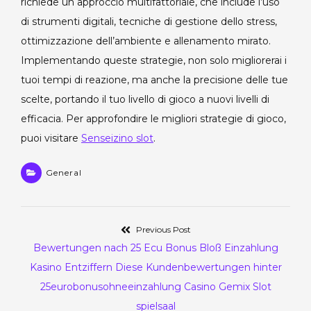
richiede un approccio multifattoriale, che include l’uso
di strumenti digitali, tecniche di gestione dello stress,
ottimizzazione dell’ambiente e allenamento mirato.
Implementando queste strategie, non solo migliorerai i
tuoi tempi di reazione, ma anche la precisione delle tue
scelte, portando il tuo livello di gioco a nuovi livelli di
efficacia. Per approfondire le migliori strategie di gioco,
puoi visitare
Senseizino slot
.
General
Previous Post
Post
Previous
Bewertungen nach 25 Ecu Bonus Bloß Einzahlung
navigation
post:
Kasino Entziffern Diese Kundenbewertungen hinter
25eurobonusohneeinzahlung Casino Gemix Slot
spielsaal