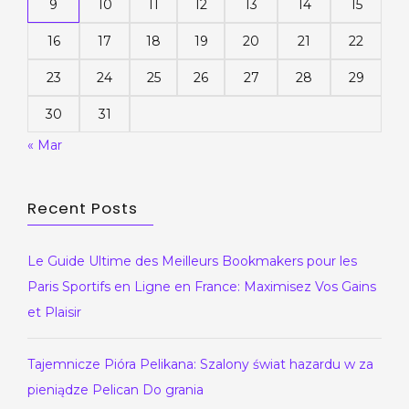
9
10
11
12
13
14
15
16
17
18
19
20
21
22
23
24
25
26
27
28
29
30
31
« Mar
Recent Posts
Le Guide Ultime des Meilleurs Bookmakers pour les
Paris Sportifs en Ligne en France: Maximisez Vos Gains
et Plaisir
Tajemnicze Pióra Pelikana: Szalony świat hazardu w za
pieniądze Pelican Do grania