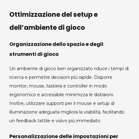
Ottimizzazione del setup e
dell’ambiente di gioco
Organizzazione dello spazio e degli
strumenti di gioco
Un ambiente di gioco ben organizzato riduce i tempi di
ricerca e permette decisioni più rapide. Disporre
monitor, mouse, tastiera e controller in modo
ergonomico e accessibile minimizza le distraioni.
Inoltre, utilizzare supporti per il mouse e setup di
illuminazione adeguata migliora la visibilità, facilitando
un feedback tattile e visivo più immediato.
Personalizzazione delle impostazioni per