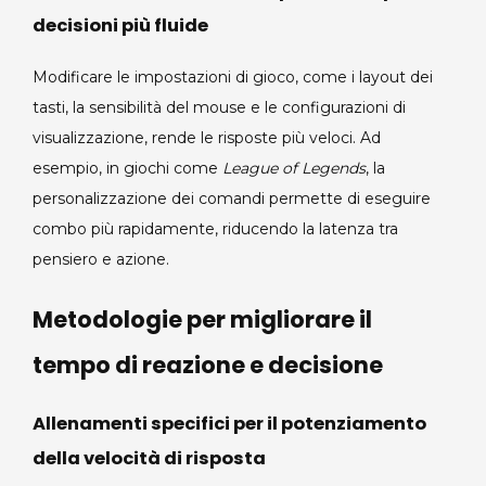
decisioni più fluide
Modificare le impostazioni di gioco, come i layout dei
tasti, la sensibilità del mouse e le configurazioni di
visualizzazione, rende le risposte più veloci. Ad
esempio, in giochi come
League of Legends
, la
personalizzazione dei comandi permette di eseguire
combo più rapidamente, riducendo la latenza tra
pensiero e azione.
Metodologie per migliorare il
tempo di reazione e decisione
Allenamenti specifici per il potenziamento
della velocità di risposta