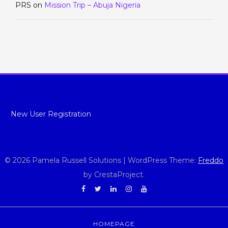
PRS
on
Mission Trip – Abuja Nigeria
New User Registration
© 2026 Pamela Russell Solutions
|
WordPress Theme:
Freddo
by CrestaProject.
Facebook
Twitter
Linkedin
Instagram
YouTube
HOMEPAGE