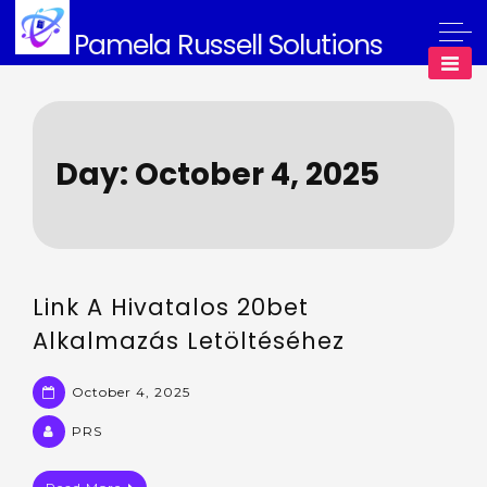
Skip
Pamela Russell Solutions
to
content
Day:
October 4, 2025
Link A Hivatalos 20bet
Alkalmazás Letöltéséhez
October 4, 2025
PRS