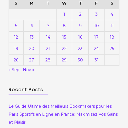
S
M
T
W
T
F
S
1
2
3
4
5
6
7
8
9
10
11
12
13
14
15
16
17
18
19
20
21
22
23
24
25
26
27
28
29
30
31
« Sep
Nov »
Recent Posts
Le Guide Ultime des Meilleurs Bookmakers pour les
Paris Sportifs en Ligne en France: Maximisez Vos Gains
et Plaisir