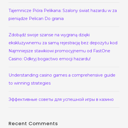
Tajemnicze Pióra Pelikana: Szalony świat hazardu w za
pieniądze Pelican Do grania
Zdobądź swoje szanse na wygraną dzięki
ekskluzywnemu za samą rejestrację bez depozytu kod
Najmniejsze stawkiowi promocyjnemu od FastOne
Casino: Odkryj bogactwo emocji hazardu!
Understanding casino games a comprehensive guide
to winning strategies
Эффективные советы для успешной игры в казино
Recent Comments