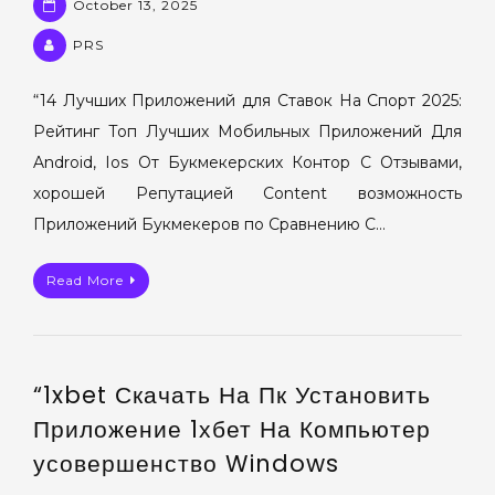
October 13, 2025
PRS
“14 Лучших Приложений для Ставок На Спорт 2025:
Рейтинг Топ Лучших Мобильных Приложений Для
Android, Ios От Букмекерских Контор С Отзывами,
хорошей Репутацией Content возможность
Приложений Букмекеров по Сравнению С…
Read More
“1xbet Скачать На Пк Установить
Приложение 1хбет На Компьютер
усовершенство Windows