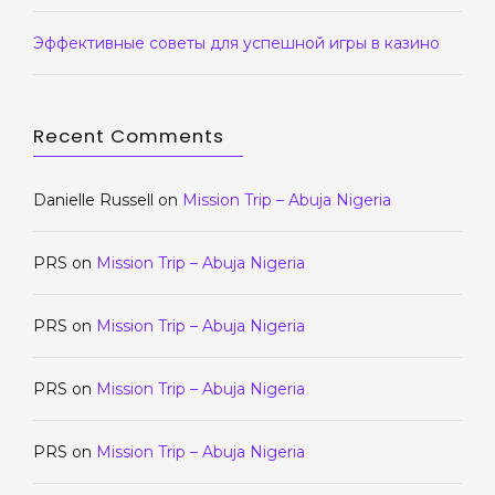
Эффективные советы для успешной игры в казино
Recent Comments
Danielle Russell
on
Mission Trip – Abuja Nigeria
PRS
on
Mission Trip – Abuja Nigeria
PRS
on
Mission Trip – Abuja Nigeria
PRS
on
Mission Trip – Abuja Nigeria
PRS
on
Mission Trip – Abuja Nigeria