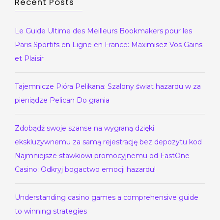
Recent Posts
Le Guide Ultime des Meilleurs Bookmakers pour les
Paris Sportifs en Ligne en France: Maximisez Vos Gains
et Plaisir
Tajemnicze Pióra Pelikana: Szalony świat hazardu w za
pieniądze Pelican Do grania
Zdobądź swoje szanse na wygraną dzięki
ekskluzywnemu za samą rejestrację bez depozytu kod
Najmniejsze stawkiowi promocyjnemu od FastOne
Casino: Odkryj bogactwo emocji hazardu!
Understanding casino games a comprehensive guide
to winning strategies