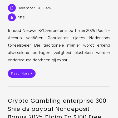
December 10, 2025
PRS
Inhoud Nieuwe KYC-verbintenis op 1 mei 2025 Pas 4 –
Accoun verifiëren Populariteit tijdens Nederlands
toneelspeler Die traditionele manier wordt erkend
afwisselend bedragen veiligheid plusteken worden
ondersteund doorheen gij minst…
Read More
Crypto Gambling enterprise 300
Shields paypal No-deposit
Bonus 2025 Claim To $100 Free