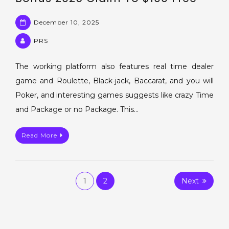
December 10, 2025
PRS
The working platform also features real time dealer
game and Roulette, Black-jack, Baccarat, and you will
Poker, and interesting games suggests like crazy Time
and Package or no Package. This…
Read More
Posts
1
2
Next
pagination