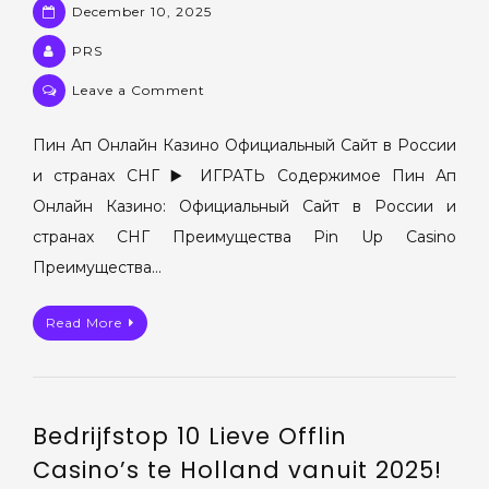
December 10, 2025
PRS
on
Leave a Comment
Онлайн
Казино
Пин Ап Онлайн Казино Официальный Сайт в России
Официальный
и странах СНГ ▶️ ИГРАТЬ Содержимое Пин Ап
Сайт
Онлайн Казино: Официальный Сайт в России и
в
странах СНГ Преимущества Pin Up Casino
России
Преимущества…
и
странах
СНГ.2178
Read More
Bedrijfstop 10 Lieve Offlin
Casino’s te Holland vanuit 2025!