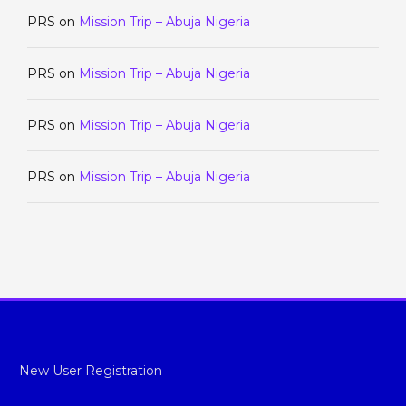
PRS
on
Mission Trip – Abuja Nigeria
PRS
on
Mission Trip – Abuja Nigeria
PRS
on
Mission Trip – Abuja Nigeria
PRS
on
Mission Trip – Abuja Nigeria
New User Registration