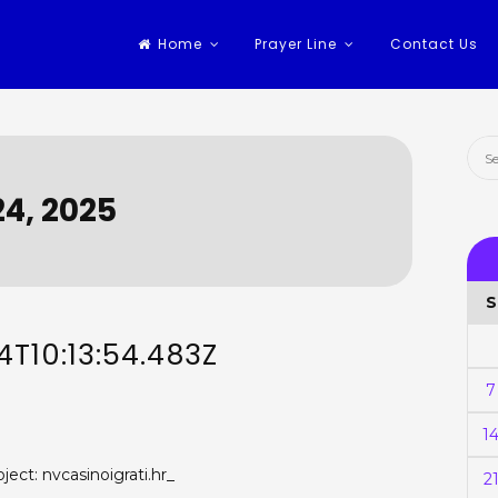
Home
Prayer Line
Contact Us
Sea
for:
4, 2025
S
4T10:13:54.483Z
7
1
ct: nvcasinoigrati.hr_
2