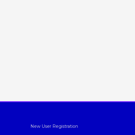
New User Registration