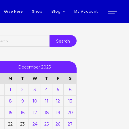
Give Here
Shop
Blog
My Account
rch
December 2025
M
T
W
T
F
S
1
2
3
4
5
6
8
9
10
11
12
13
4
15
16
17
18
19
20
1
22
23
24
25
26
27